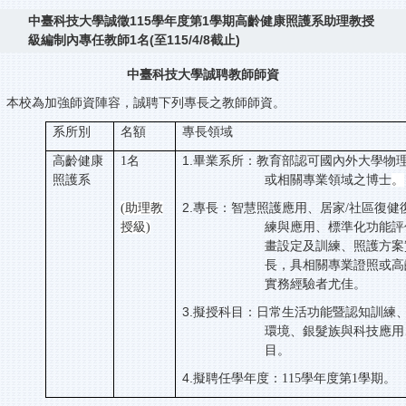
中臺科技大學誠徵115學年度第1學期高齡健康照護系助理教授
級編制內專任教師1名(至115/4/8截止)
中臺科技大學誠聘教師師資
本校為加強師資陣容，誠聘下列專長之教師師資。
系所別
名額
專長領域
1.
高齡健康
1名
畢業系所：教育部認可國內外大學物
照護系
或相關專業領域之博士
。
2.
(助理教
專長：智慧照護應用、居家/社區復健
授級)
練與應用、標準化功能評
畫設定及訓練、照護方案
長，具相關專業證照或高
實務經驗者尤佳。
3.
擬授科目：日常生活功能暨認知訓練
環境、銀髮族與科技應用
目。
4.
擬聘任學年度：115學年度第1學期。