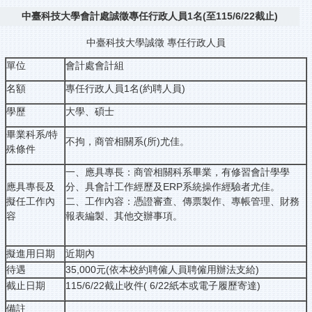
中臺科技大學會計處誠徵專任行政人員1名(至115/6/22截止)
中臺科技大學誠徵 專任行政人員
單位
會計處會計組
名額
專任行政人員1名(約聘人員)
學歷
大學、碩士
畢業科系/特
不拘，商管相關系(所)尤佳。
殊條件
一、應具專長：商管相關科系畢業，有修習會計學學
應具專長及
分、具會計工作經歷及ERP系統操作經驗者尤佳。
擬任工作內
二、工作內容：憑證審查、傳票製作、專帳管理、財務
容
報表編製、其他交辦事項。
擬進用日期
近期內
待遇
35,000元(依本校約聘僱人員聘僱用辦法支給)
截止日期
115/6/22截止收件( 6/22紙本或電子履歷寄達)
備註