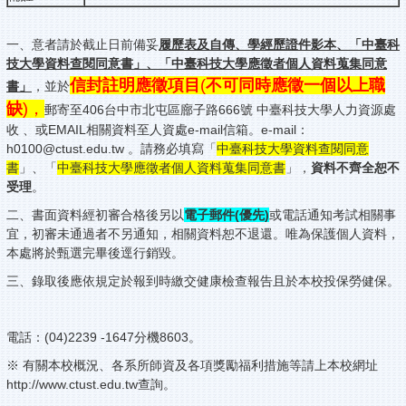
一、意者請於截止日前備妥
履歷表及自傳、學經歷證件影本、
「中臺科
技大學資料查閱同意書」、「中臺科技大學應徵者個人資料蒐集同意
信封註明應徵項目
(
不可同時應徵一個以上職
書」
，並於
缺
)，
郵寄至406台中市北屯區廍子路666號 中臺科技大學人力資源處
收 、或EMAIL相關資料至人資處e-mail信箱。e-mail：
h0100@ctust.edu.tw 。請務必填寫「
中臺科技大學資料查閱同意
書
」、「
中臺科技大學應徵者個人資料蒐集同意書
」，
資料不齊全恕不
受理
。
二、書面資料經初審合格後另以
電子郵件(優先)
或電話通知考試相關事
宜，初審未通過者不另通知，相關資料恕不退還。唯為保護個人資料，
本處將於甄選完畢後逕行銷毀。
三、錄取後應依規定於報到時繳交健康檢查報告且於本校投保勞健保。
電話：(04)2239 -1647分機8603。
※ 有關本校概況、各系所師資及各項獎勵福利措施等請上本校網址
http://www.ctust.edu.tw查詢。