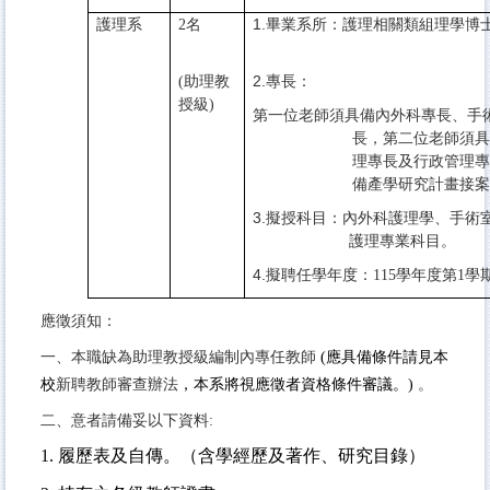
1.
護理系
2名
畢業系所：護理相關類組理學博
2.
(助理教
專長：
授級)
第一位老師須具備內外科專長、手術
長，第二位老師須具
理專長及行政管理專
備產學研究計畫接案
3.
擬授科目：內外科護理學、手術室
護理專業科目。
4.
擬聘任學年度：115學年度第1學
應徵須知：
一、本職缺為
助理教授級編制內專任教師
(應具備條件請見本
校
新聘教師審查辦法
，本系將視應徵者資格條件審議。)
。
二、意者請備妥以下資料:
1.
履歷表及自傳。（含學經歷及著作、研究目錄）