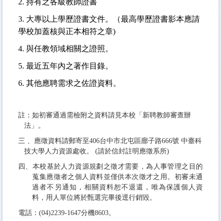
2.
持有之各級教師證書
3.
大專以上學歷證書文件。（最高學歷證書影本應請
學校加蓋核與正本相符之章)
4.
與任教領域相關之證照。
5.
最近五年內之著作目錄。
6.
其他應聘需求之佐證資料。
註：如初審通過需檢附之資料請見本校「
新聘教師審查辦
法
」。
三 、應徵資料請郵寄至406台中市北屯區
廍
子路666號 中臺科
技大學人力資源處收。
(請於信封註明應徵系所)
四、本校基於人力資源規劃之徵才需要，為人事管理之目的
蒐集應徵者之個人資料並僅供本次徵才之用。初審未通
過者不另通知，相關資料恕不退還，唯為保護個人資
料，用人單位將於甄選完畢後逕行銷毀。
電話：(04)2239-1647分機8603。