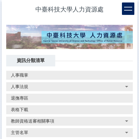
跳
中臺科技大學人力資源處
到
主
要
內
容
區
資訊分類清單
人事職掌
人事法規
退撫專區
表格下載
教師資格送審相關事項
主管名單