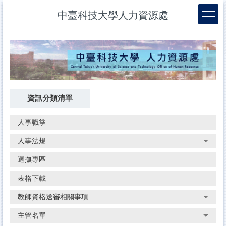
跳
中臺科技大學人力資源處
到
主
要
內
容
區
資訊分類清單
人事職掌
人事法規
退撫專區
表格下載
教師資格送審相關事項
主管名單