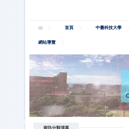
跳
到
主
要
:::
首頁
中臺科技大學
內
容
區
網站導覽
資訊分類清單