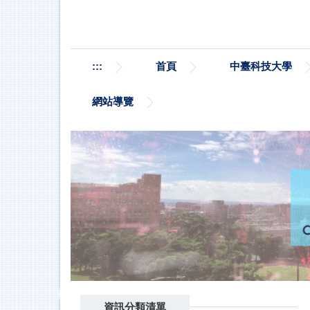
跳
到
主
要
:::
首頁
中臺科技大學
內
容
區
網站導覽
資訊分類清單