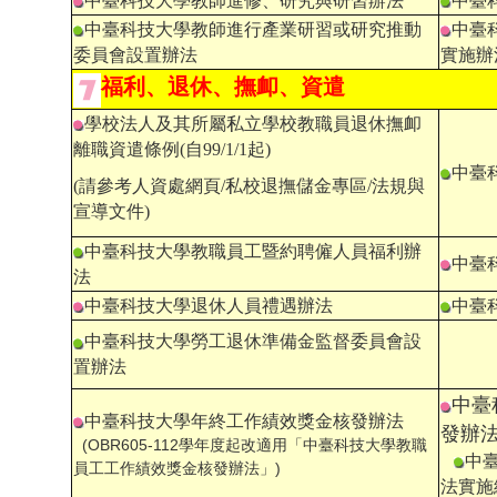
中臺科技大學教師進修、研究與研習辦法
中臺
中臺科技大學教師進行產業研習或研究推動
中臺
委員會設置辦法
實施辦
福利、退休、撫卹、資遣
學校法人及其所屬私立學校教職員退休撫卹
離職資遣條例
(自99/1/1起)
中臺
(請參考人資處網頁/私校退撫儲金專區/法規與
宣導文件)
中臺科技大學教職員工暨約聘僱人員福利辦
中臺
法
中臺科技大學退休人員禮遇辦法
中臺
中臺科技大學勞工退休準備金監督委員會設
置辦法
中臺
中臺科技大學年終工作績效獎金核發辦法
發辦
(OBR605-112學年度起改適用「中臺科技大學教職
中
員工工作績效獎金核發辦法」)
法實施