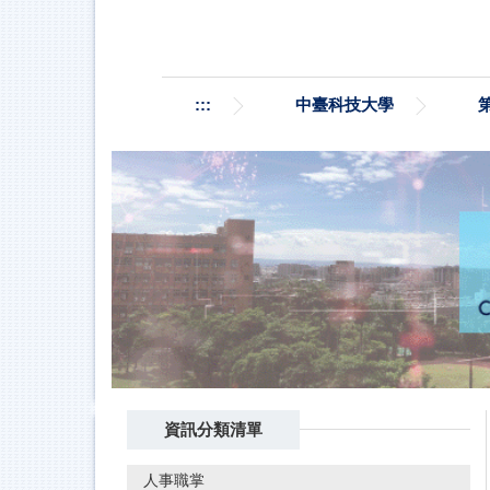
跳
到
主
要
:::
中臺科技大學
內
容
區
資訊分類清單
人事職掌