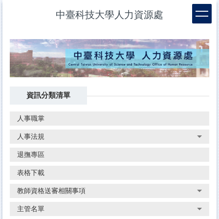
跳
中臺科技大學人力資源處
到
主
要
內
容
區
資訊分類清單
人事職掌
人事法規
退撫專區
表格下載
教師資格送審相關事項
主管名單