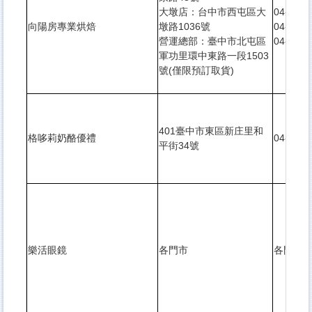
大墩店：台中市西屯區大
04-2461
向陽房專業烘焙
墩路1036號
04-2323
營運總部：臺中市北屯區
04-2239
軍功里環中東路一段1503
號(僅限預訂取貨)
401臺中市東區新庄里和
格哆莉奶酪優禮
04-2220
平街34號
樂活眼鏡
各門市
各門市