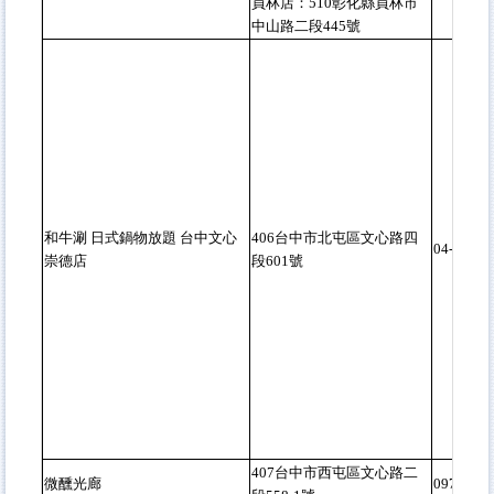
員林店：510彰化縣員林市
中山路二段445號
和牛涮 日式鍋物放題 台中文心
406台中市北屯區文心路四
04-2247-
崇德店
段601號
407台中市西屯區文心路二
微醺光廊
0974-520