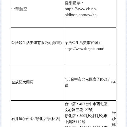
官網購票：
中華航空
https://www.china-
airlines.com/tw/zh
朵法婭生活美學有限公司(寢具)
朵法亞生活美學官網：
https://www.darphia.com/
406台中市北屯區廍子路217
金成記大藥局
04-2239-
號
台中店：407台中市西屯區
文心路三段127號
台中店：04
彰化店：500彰化縣彰化市
石井屋(台中店/彰化店/員林店)
彰化店：04
中興路112號
員林店：04