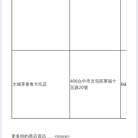
406台中市北屯區軍福十
大城享泰食大坑店
04-2436
五路20號
更多特約商店資訊……<
more
>