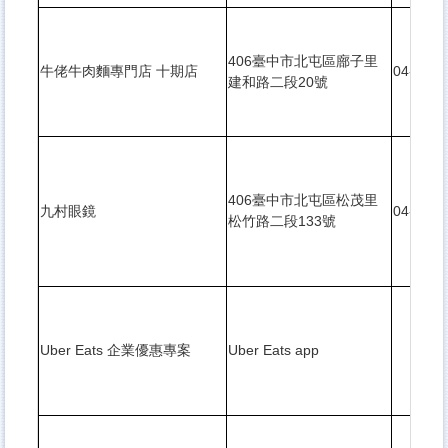
406臺中市北屯區廍子里
牛佬牛肉麵專門店 十期店
04-2435
建和路二段20號
406臺中市北屯區松茂里
九村眼鏡
04-2247
松竹路二段133號
Uber Eats 企業優惠專案
Uber Eats app