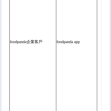
foodpanda企業客戶
foodpanda app