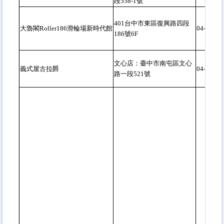
段558-1號
401台中市東區復興路四段
大魯閣Roller186滑輪場新時代館
04-3611-
186號6F
文心店：臺中市南屯區文心
義式屋古拉爵
04-2254-
路一段521號