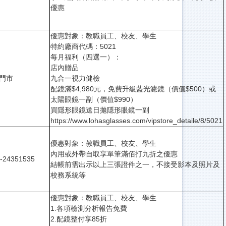
優惠
優惠對象：教職員工、校友、學生
特約廠商代碼：5021
每月福利（四選一）：
店內贈品
門市
九合一視力健檢
配鏡滿$4,980元，免費升級藍光濾鏡（價值$500）或
太陽眼鏡一副（價值$990）
買隱形眼鏡送日拋隱形眼鏡一副
https://www.lohasglasses.com/vipstore_detaile/8/5021
優惠對象：教職員工、校友、學生
內用或外帶自取享單筆滿佰打九折之優惠
-24351535
結帳前需出示以上三張證件之一，不接受影本及照片及
校務系統等
優惠對象：教職員工、校友、學生
1.各項檢測分析報告免費
2.配鏡整付享85折