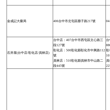
金成記大藥局
406台中市北屯區廍子路217號
04
台中店：407台中市西屯區文心路三
台
段127號
88
彰化店：500彰化縣彰化市中興路112
彰
石井屋(台中店/彰化店/員林店)
號
10
員林店：510彰化縣員林市中山路二
員
段445號
22