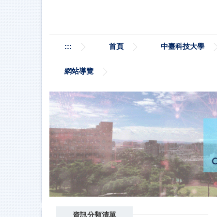
跳
到
主
要
:::
首頁
中臺科技大學
內
容
區
網站導覽
資訊分類清單