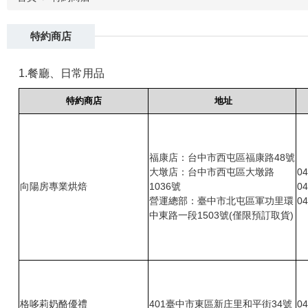
特約商店
1.餐廳、日常用品
特約商店
地址
福康店：台中市西屯區福康路48號
大墩店：台中市西屯區大墩路
04
向陽房專業烘焙
1036號
04
營運總部：臺中市北屯區軍功里環
04
中東路一段1503號(僅限預訂取貨)
格哆莉奶酪優禮
401臺中市東區新庄里和平街34號
04