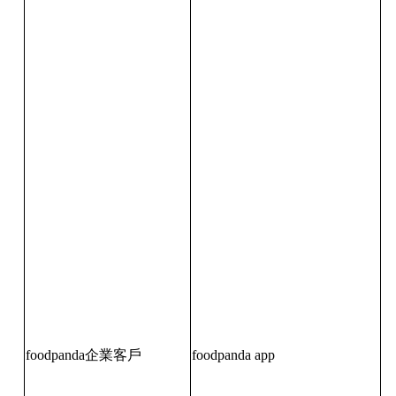
foodpanda企業客戶
foodpanda app