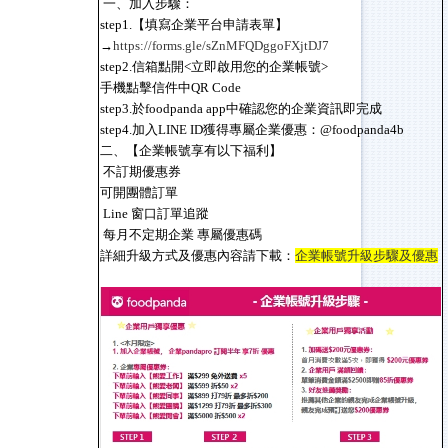
一、加入步驟：
step1.【填寫企業平台申請表單】
→
https://forms.gle/sZnMFQDggoFXjtDJ7
step2.信箱點開<立即啟用您的企業帳號>
手機點擊信件中QR Code
step3.於foodpanda app中確認您的企業資訊即完成
step4.加入LINE ID獲得專屬企業優惠：@foodpanda4b
二、【企業帳號享有以下福利】
不訂期優惠券
可開團體訂單
Line 窗口訂單追蹤
每月不定期企業 專屬優惠碼
詳細升級方式及優惠內容請下載：
企業帳號升級步驟及優惠