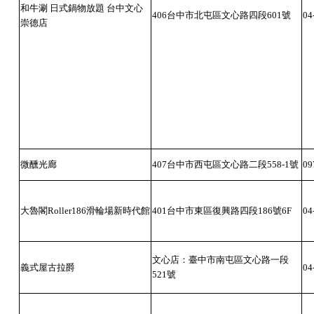
和牛涮 日式鍋物放題 台中文心
406台中市北屯區文心路四段601號
04
崇德店
微醺光廊
407台中市西屯區文心路二段558-1號
09
大魯閣Roller186滑輪場新時代館
401台中市東區復興路四段186號6F
04
文心店：臺中市南屯區文心路一段
義式屋古拉爵
04
521號