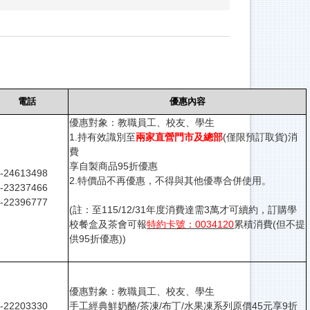
電話
優惠內容
優惠對象：教職員工、校友、學生
1.持有效識別至
兩家直營門市及總部
(僅限預訂取貨)消
費
享自製商品95折優惠
-24613498
2.特價品不再優惠，不得與其他優專合併使用。
-23237466
-22396777
(註：至115/12/31年度消費達需3萬才可續約，訂購學
校餐盒及茶會可報
特約卡號：0034120
累積消費(但不提
供95折優惠))
優惠對象：教職員工、校友、學生
-22203330
手工經典鮮奶酪/茶凍/布丁/水果凍系列原價45元享9折