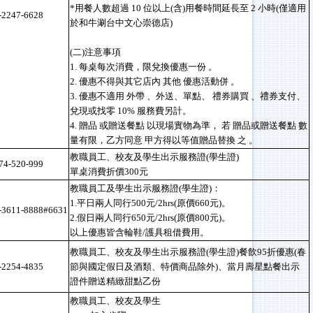
*用餐人數超過 10 位以上(含)用餐時間延長至 2 小時(僅適用
-2247-6628
於和牛涮台中文心崇德店)
(二)注意事項
1. 每桌每次消費，限兌換優惠一份 。
2. 優惠不得與其它店內 其他 優惠活動併 。
3. 優惠不適用 外帶 、外送、單點、 禮券購買 、禮券支付、
兌現或找零 10% 服務費另計。
4. 贈品 或贈送餐點 以現場實物為準， 若 贈品或贈送餐點 數
量有限，乙方同意 甲方得以等值贈品替換 之 。
教職員工、校友及學生出示服務證(學生證)
74-520-999
單桌消費折價300元
教職員工及學生出示服務證(學生證)：
1.平日兩人同行500元/2hrs(原價660元)。
-3611-8888#6631
2.假日兩人同行650元/2hrs(原價800元)。
以上優惠皆含輪鞋/護具租借費用。
教職員工、校友及學生出示服務證(學生證)餐飲95折優惠(春
-2254-4835
節與國定假日及酒類、特價商品除外)、當月壽星點餐出示
證件贈送精緻甜點乙份
教職員工、校友及學生