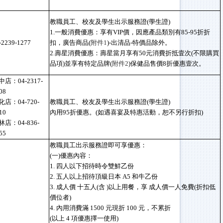
教職員工、校友及學生出示服務證(學生證)
1.一般消費優惠：享有VIP價，因應產品類別有85-95折折
-2239-1277
扣，廣告商品(
附件1
)-出清品-特價品除外。
2.壽星消費優惠：壽星當月享有50元消費折抵壹次(不限購買
品項)並享有特定品牌(
附件2
)保健品售價8折優惠壹次。
中店：04-2317-
08
化店：04-720-
教職員工、校友及學生出示服務證(學生證)
10
內用95折優惠。(如遇喜宴及特惠活動，恕不另行折扣)
林店：04-836-
55
教職員工出示服務證即可享優惠：
(一)優惠內容：
1. 四人以下招待時令雙鮮乙份
2. 五人以上招待頂級日本 A5 和牛乙份
3. 成人價 十五人(含 )以上用餐，享 成人價一人免費(折扣低
價位者)
4. 內用消費滿 1500 元現折 100 元，不累折
(以上 4 項優惠擇一使用)