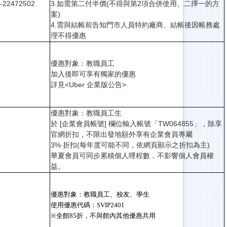
-22472502
3.如需第二付半價(不得與第2項合併使用、二擇一的方
案)
4.需與結帳前告知門市人員特約廠商、結帳後因帳務處
理不得優惠
優惠對象：教職員工
加入後即可享有獨家的優惠
詳見<
Uber 企業版公告
>
優惠對象：教職員工生
於 [企業會員帳號] 欄位輸入帳號「TW064855」，除享
官網折扣，不限出發地額外享有企業會員專屬
3% 折扣(每年度可能不同，依網頁顯示之折扣為主)
華夏會員可同步累積個人哩程數，不影響個人會員權
益。
優惠對象：教職員工、校友、學生
使用優惠代碼：SVIP2401
※全館85折，不與館內其他優惠共用