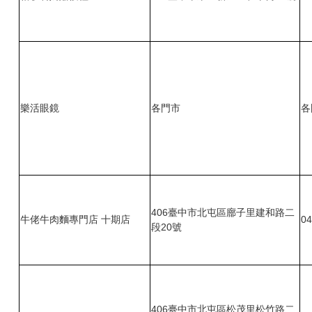
樂活眼鏡
各門市
各
406臺中市北屯區廍子里建和路二
牛佬牛肉麵專門店 十期店
04
段20號
406臺中市北屯區松茂里松竹路二