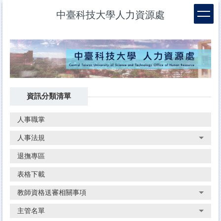
跳
中臺科技大學人力資源處
到
主
要
內
容
區
資訊分類清單
人事職掌
人事法規
退撫專區
表格下載
教師資格送審相關事項
主管名單