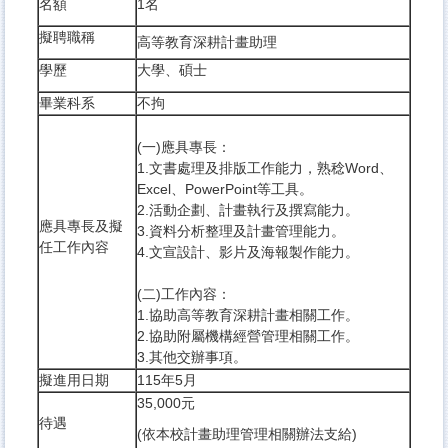
名額
1名
擬聘職稱
高等教育深耕計畫助理
學歷
大學、碩士
畢業科系
不拘
(一)應具專長：
1.文書處理及排版工作能力，熟稔Word、
Excel、PowerPoint等工具。
2.活動企劃、計畫執行及撰寫能力。
應具專長及擬
3.資料分析整理及計畫管理能力。
任工作內容
4.文宣設計、影片及海報製作能力。
(二)工作內容：
1.協助高等教育深耕計畫相關工作。
2.協助附屬機構經營管理相關工作。
3.其他交辦事項。
擬進用日期
115年5月
35,000元
待遇
(依本校計畫助理管理相關辦法支給)