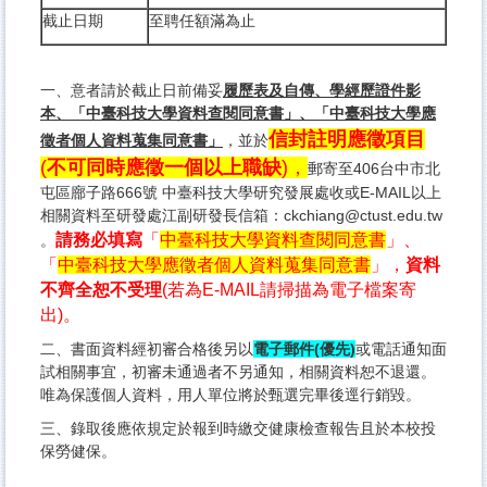
截止日期
至聘任額滿為止
一、意者請於截止日前備妥
履歷表及自傳、學經歷證件影
本、
「中臺科技大學資料查閱同意書」、「中臺科技大學應
信封註明應徵項目
徵者個人資料蒐集同意書」
，並於
(
不可同時應徵一個以上職缺
)，
郵寄至406台中市北
屯區廍子路666號 中臺科技大學研究發展處收或E-MAIL以上
相關資料至研發處江副研發長信箱：ckchiang@ctust.edu.tw
請務必填寫
「
中臺科技大學資料查閱同意書
」、
。
「
中臺科技大學應徵者個人資料蒐集同意書
」，
資料
不齊全恕不受理
(若為E-MAIL請掃描為電子檔案寄
出)。
二、書面資料經初審合格後另以
電子郵件(優先)
或電話通知面
試相關事宜，初審未通過者不另通知，相關資料恕不退還。
唯為保護個人資料，用人單位將於甄選完畢後逕行銷毀。
三、錄取後應依規定於報到時繳交健康檢查報告且於本校投
保勞健保。