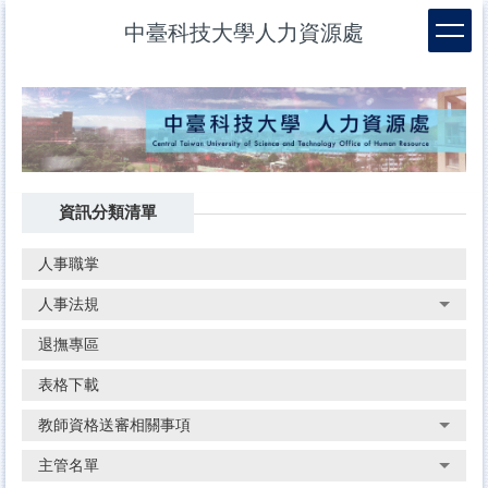
跳
中臺科技大學人力資源處
到
主
要
內
容
區
資訊分類清單
人事職掌
人事法規
退撫專區
表格下載
教師資格送審相關事項
主管名單